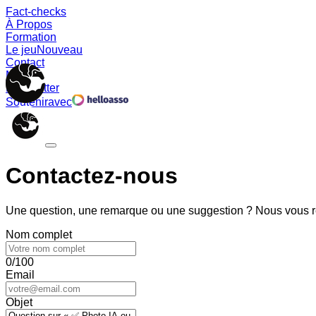
Fact-checks
À Propos
Formation
Le jeu
Nouveau
Contact
Memes
Newsletter
Soutenir
avec
Contactez-nous
Une question, une remarque ou une suggestion ? Nous vous ré
Nom complet
0/100
Email
Objet