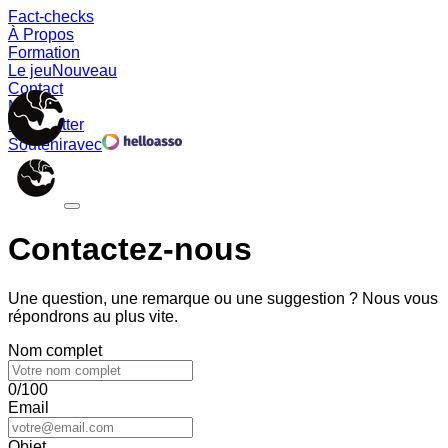
Fact-checks
À Propos
Formation
Le jeu
Nouveau
Contact
Memes
Newsletter
Soutenir
avec
Contactez-nous
Une question, une remarque ou une suggestion ? Nous vous
répondrons au plus vite.
Nom complet
0/100
Email
Objet