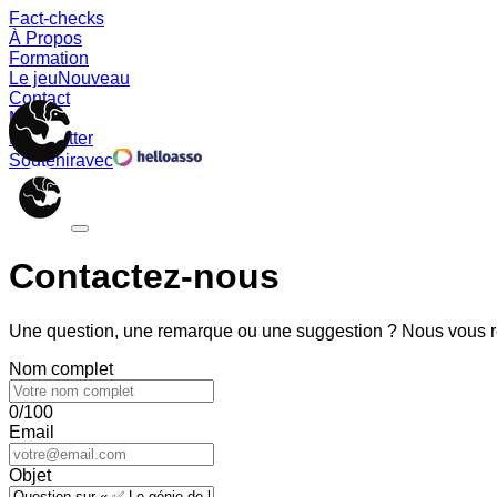
Fact-checks
À Propos
Formation
Le jeu
Nouveau
Contact
Memes
Newsletter
Soutenir
avec
Contactez-nous
Une question, une remarque ou une suggestion ? Nous vous ré
Nom complet
0/100
Email
Objet