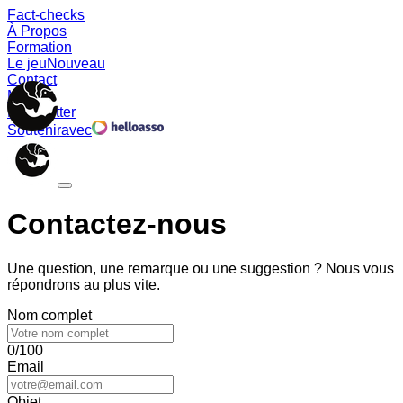
Fact-checks
À Propos
Formation
Le jeu
Nouveau
Contact
Memes
Newsletter
Soutenir
avec
Contactez-nous
Une question, une remarque ou une suggestion ? Nous vous
répondrons au plus vite.
Nom complet
0/100
Email
Objet