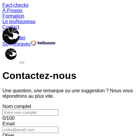
Fact-checks
À Propos
Formation
Le jeu
Nouveau
Contact
Memes
Newsletter
Soutenir
avec
Contactez-nous
Une question, une remarque ou une suggestion ? Nous vous
répondrons au plus vite.
Nom complet
0/100
Email
Objet