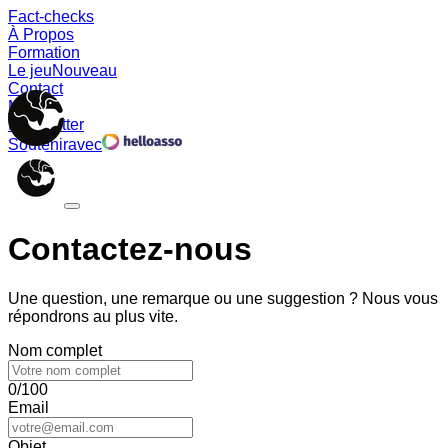
Fact-checks
À Propos
Formation
Le jeu
Nouveau
Contact
Memes
Newsletter
Soutenir
avec
Contactez-nous
Une question, une remarque ou une suggestion ? Nous vous
répondrons au plus vite.
Nom complet
0/100
Email
Objet