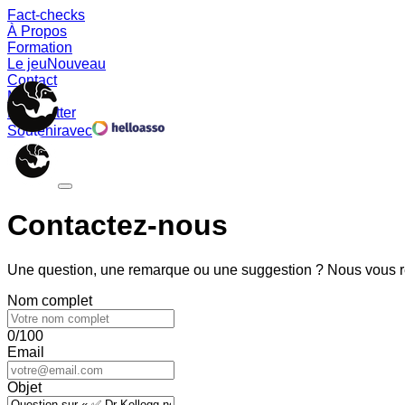
Fact-checks
À Propos
Formation
Le jeu
Nouveau
Contact
Memes
Newsletter
Soutenir
avec
Contactez-nous
Une question, une remarque ou une suggestion ? Nous vous ré
Nom complet
0/100
Email
Objet