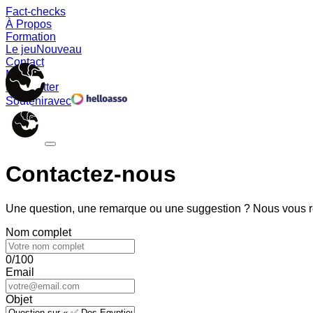
Fact-checks
À Propos
Formation
Le jeu
Nouveau
Contact
Memes
Newsletter
Soutenir
avec
Contactez-nous
Une question, une remarque ou une suggestion ? Nous vous ré
Nom complet
0/100
Email
Objet