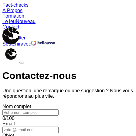
Fact-checks
À Propos
Formation
Le jeu
Nouveau
Contact
Memes
Newsletter
Soutenir
avec
Contactez-nous
Une question, une remarque ou une suggestion ? Nous vous
répondrons au plus vite.
Nom complet
0/100
Email
Objet