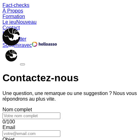
Fact-checks
À Propos
Formation
Le jeu
Nouveau
Contact
Memes
Newsletter
Soutenir
avec
Contactez-nous
Une question, une remarque ou une suggestion ? Nous vous
répondrons au plus vite.
Nom complet
0/100
Email
Objet