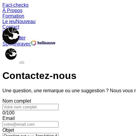
Fact-checks
À Propos
Formation
Le jeu
Nouveau
Contact
Memes
Newsletter
Soutenir
avec
Contactez-nous
Une question, une remarque ou une suggestion ? Nous vous ré
Nom complet
0/100
Email
Objet