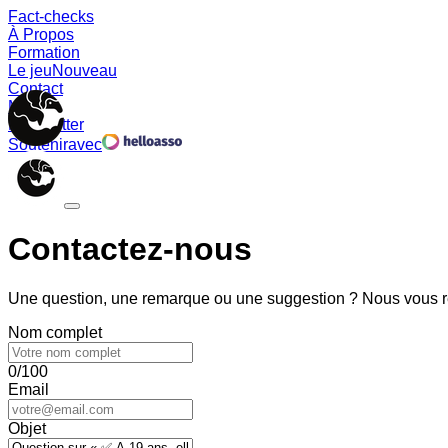
Fact-checks
À Propos
Formation
Le jeu
Nouveau
Contact
Memes
Newsletter
Soutenir
avec
Contactez-nous
Une question, une remarque ou une suggestion ? Nous vous ré
Nom complet
0/100
Email
Objet