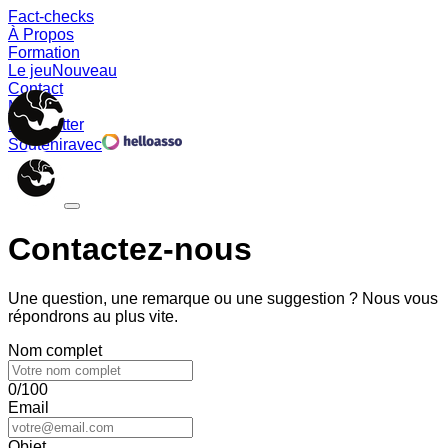
Fact-checks
À Propos
Formation
Le jeu
Nouveau
Contact
Memes
Newsletter
Soutenir
avec
Contactez-nous
Une question, une remarque ou une suggestion ? Nous vous
répondrons au plus vite.
Nom complet
0/100
Email
Objet