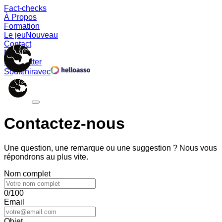
Fact-checks
À Propos
Formation
Le jeu
Nouveau
Contact
Memes
Newsletter
Soutenir
avec
Contactez-nous
Une question, une remarque ou une suggestion ? Nous vous
répondrons au plus vite.
Nom complet
0/100
Email
Objet