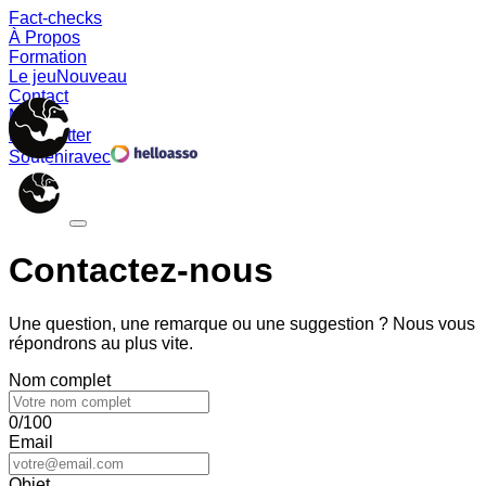
Fact-checks
À Propos
Formation
Le jeu
Nouveau
Contact
Memes
Newsletter
Soutenir
avec
Contactez-nous
Une question, une remarque ou une suggestion ? Nous vous
répondrons au plus vite.
Nom complet
0/100
Email
Objet