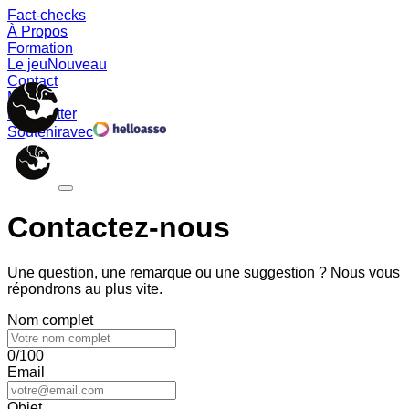
Fact-checks
À Propos
Formation
Le jeu
Nouveau
Contact
Memes
Newsletter
Soutenir
avec
Contactez-nous
Une question, une remarque ou une suggestion ? Nous vous
répondrons au plus vite.
Nom complet
0/100
Email
Objet